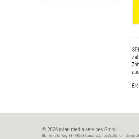
SPE
Zah
Zah
auc
Ers
© 2026 intan media services GmbH
Blumenhaller Weg 88 · 49078 Osnabrück · Deutschland · Telefon: 08