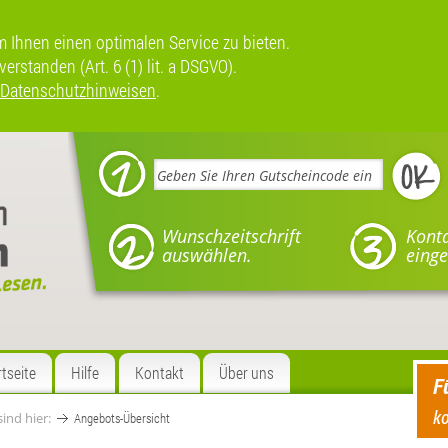
Ihnen einen optimalen Service zu bieten.
rstanden (Art. 6 (1) lit. a DSGVO).
Datenschutzhinweisen
.
Wunschzeitschrift
Kont
auswählen.
einge
rtseite
Hilfe
Kontakt
Über uns
F
ko
sind hier:
Angebots-Übersicht