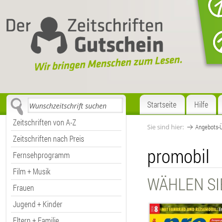
Startseite
Hilfe
Zeitschriften von A-Z
Sie sind hier:
Angebots-Ü
Zeitschriften nach Preis
promobil
Fernsehprogramm
Film + Musik
WÄHLEN SI
Frauen
Jugend + Kinder
Eltern + Familie