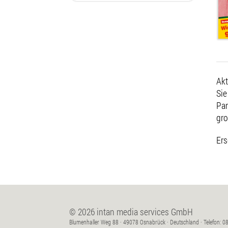
Akt
Sie
Par
gro
Ers
© 2026 intan media services GmbH
Blumenhaller Weg 88 · 49078 Osnabrück · Deutschland · Telefon: 08