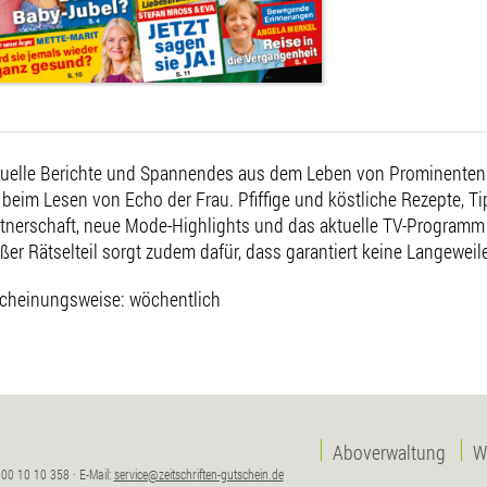
uelle Berichte und Spannendes aus dem Leben von Prominenten
 beim Lesen von Echo der Frau. Pfiffige und köstliche Rezepte, 
tnerschaft, neue Mode-Highlights und das aktuelle TV-Programm r
ßer Rätselteil sorgt zudem dafür, dass garantiert keine Langewei
cheinungsweise: wöchentlich
Aboverwaltung
W
00 10 10 358 · E-Mail:
service@zeitschriften-gutschein.de