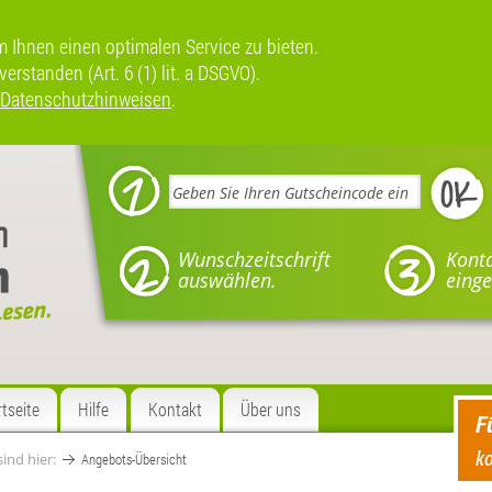
Ihnen einen optimalen Service zu bieten.
rstanden (Art. 6 (1) lit. a DSGVO).
Datenschutzhinweisen
.
Wunschzeitschrift
Kont
auswählen.
einge
rtseite
Hilfe
Kontakt
Über uns
F
ko
sind hier:
Angebots-Übersicht